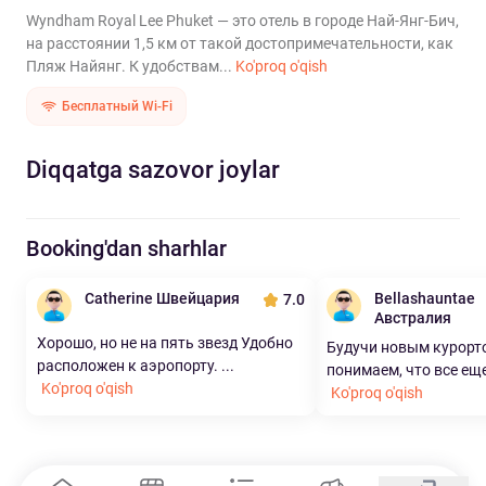
Wyndham Royal Lee Phuket — это отель в городе Най-Янг-Бич,
на расстоянии 1,5 км от такой достопримечательности, как
Пляж Найянг. К удобствам...
Ko'proq o'qish
Бесплатный Wi-Fi
Diqqatga sazovor joylar
Booking'dan sharhlar
Catherine Швейцария
Bellashauntae
7.0
Австралия
Хорошо, но не на пять звезд Удобно
Будучи новым курорт
расположен к аэропорту. ...
понимаем, что все еще 
Ko'proq o'qish
Ko'proq o'qish