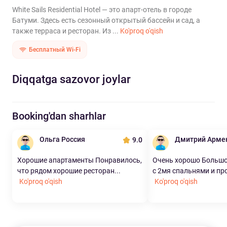
White Sails Residential Hotel — это апарт-отель в городе
Батуми. Здесь есть сезонный открытый бассейн и сад, а
также терраса и ресторан. Из ...
Ko'proq o'qish
Бесплатный Wi-Fi
Diqqatga sazovor joylar
Booking'dan sharhlar
Ольга Россия
Дмитрий Арме
9.0
Хорошие апартаменты Понравилось,
Очень хорошо Большо
что рядом хорошие ресторан...
с 2мя спальнями и про
Ko'proq o'qish
Ko'proq o'qish