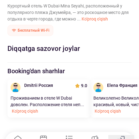
Курортный отель W Dubai-Mina Seyahi, расположенный у
популярного пляжа Джумейра, — это роскошное место для
отдыха в черте города, где можно ...
Ko'proq o'qish
Бесплатный Wi-Fi
Diqqatga sazovor joylar
Booking'dan sharhlar
Dmitrii Россия
Elena Франция
9.0
Проживанием в отеле W Dubai
Великолепно Великол
доволен. Расположение отеля неп...
красивый, новый, чист
Ko'proq o'qish
Ko'proq o'qish