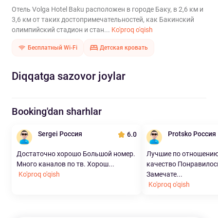
Отель Volga Hotel Baku расположен в городе Баку, в 2,6 км и
3,6 км от таких достопримечательностей, как Бакинский
олимпийский стадион и стан...
Ko'proq o'qish
Бесплатный Wi-Fi
Детская кровать
Diqqatga sazovor joylar
Booking'dan sharhlar
Sergei Россия
Protsko Россия
6.0
Достаточно хорошо Большой номер.
Лучшие по отношению
Много каналов по тв. Хорош...
качество Понравилось
Ko'proq o'qish
Замечате...
Ko'proq o'qish