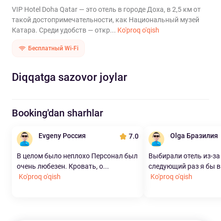
VIP Hotel Doha Qatar — это отель в городе Доха, в 2,5 км от
такой достопримечательности, как Национальный музей
Катара. Среди удобств — откр...
Ko'proq o'qish
Бесплатный Wi-Fi
Diqqatga sazovor joylar
Booking'dan sharhlar
Evgeny Россия
Olga Бразилия
7.0
В целом было неплохо Персонал был
Выбирали отель из-за 
очень любезен. Кровать, о...
следующий раз я бы в
Ko'proq o'qish
Ko'proq o'qish