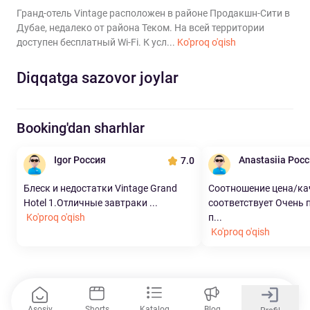
Гранд-отель Vintage расположен в районе Продакшн-Сити в
Дубае, недалеко от района Теком. На всей территории
доступен бесплатный Wi-Fi. К усл...
Ko'proq o'qish
Diqqatga sazovor joylar
Booking'dan sharhlar
Igor Россия
Anastasiia Рос
7.0
Блеск и недостатки Vintage Grand
Соотношение цена/ка
Hotel 1.Отличные завтраки ...
соответствует Очень
Ko'proq o'qish
п...
Ko'proq o'qish
Asosiy
Shorts
Katalog
Blog