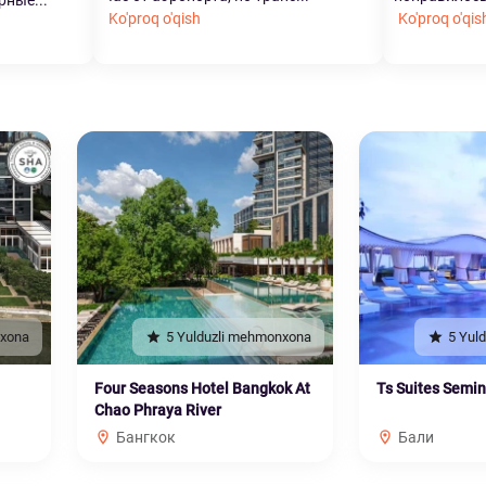
рные...
Ko'proq o'qish
Ko'proq o'qis
nxona
5 Yulduzli mehmonxona
5 Yul
Four Seasons Hotel Bangkok At
Ts Suites Semi
Chao Phraya River
Бангкок
Бали