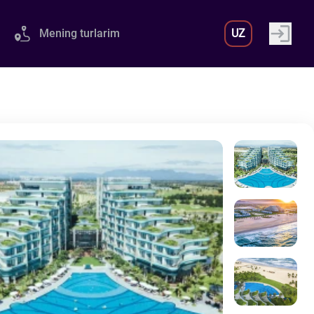
Mening turlarim
UZ