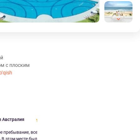
ей
ом с плоским
o'qish
h Австралия
Jacqui Австралия
10.0
9.0
 пребывание, всем
Фантастический курорт с
В этом месте были ...
безупречным персоналом Номера,