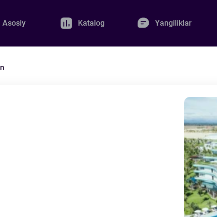
Asosiy
Katalog
Yangiliklar
An