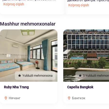
далеко от центра. Просто
Ko'proq o'qish
Ko'proq o'qish
Mashhur mehmonxonalar
Yulduzli mehmonxona
5 Yulduzli mehmo
Ruby Nha Trang
Capella Bangkok
Нячанг
Бангкок