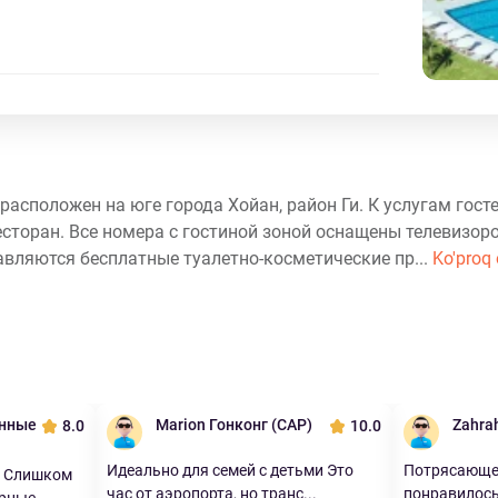
 расположен на юге города Хойан, район Ги. К услугам гост
есторан. Все номера с гостиной зоной оснащены телевизор
авляются бесплатные туалетно-косметические пр...
Ko'proq 
енные
Marion Гонконг (САР)
Zahra
8.0
10.0
Идеально для семей с детьми Это
Потрясающее
. Слишком
час от аэропорта, но транс...
понравилось 