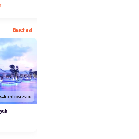
h
перс...
Ko'proq o'qish
Barchasi
duzli mehmonxona
nyak