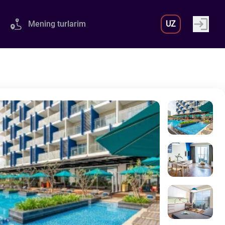
Mening turlarim
UZ