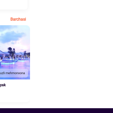
Barchasi
duzli mehmonxona
nyak