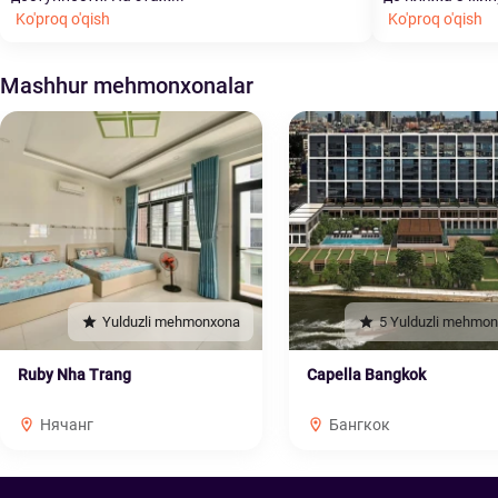
Ko'proq o'qish
Ko'proq o'qish
Mashhur mehmonxonalar
Yulduzli mehmonxona
5 Yulduzli mehmo
Ruby Nha Trang
Capella Bangkok
Нячанг
Бангкок