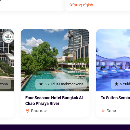
Ko'proq o'qish
nxona
5 Yulduzli mehmonxona
5 Yul
Four Seasons Hotel Bangkok At
Ts Suites Semi
Chao Phraya River
Бангкок
Бали