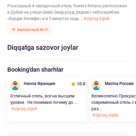
Роскошный 4-звездочный отель Towers Rotana расположен
в Дубае на улице Шейх-Заед-роуд, рядом с небоскребом
«Бурдж-Халифа» и в 5 минутах ходь...
Ko'proq o'qish
Бесплатный Wi-Fi
Diqqatga sazovor joylar
Booking'dan sharhlar
Hanna Франция
Marina Россия
10.0
Отличный отель, все на высшем
Великолепно Прекра
уровне . Не понимаю почему до ...
современный отель с
Ko'proq o'qish
раз...
Ko'proq o'qish