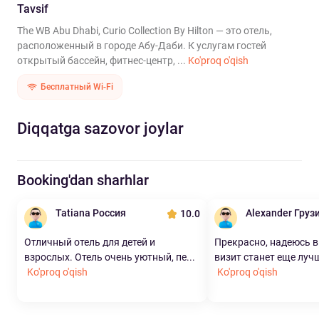
Tavsif
The WB Abu Dhabi, Curio Collection By Hilton — это отель,
расположенный в городе Абу-Даби. К услугам гостей
открытый бассейн, фитнес-центр, ...
Ko'proq o'qish
Бесплатный Wi-Fi
Diqqatga sazovor joylar
Booking'dan sharhlar
Tatiana Россия
Alexander Груз
10.0
Отличный отель для детей и
Прекрасно, надеюсь 
взрослых. Отель очень уютный, пе...
визит станет еще лучш
Ko'proq o'qish
Ko'proq o'qish