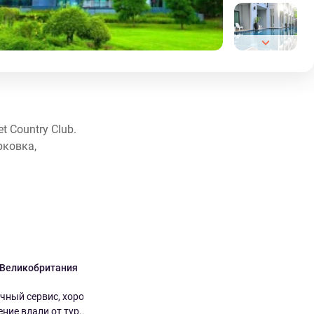
 Country Club.
рковка,
 Великобритания
Tracey Великобритания
7.0
9.0
ичный сервис, хорошее
В целом очень впечатляюще
ие вдали от тур...
Отличный завтрак - хороший выбор