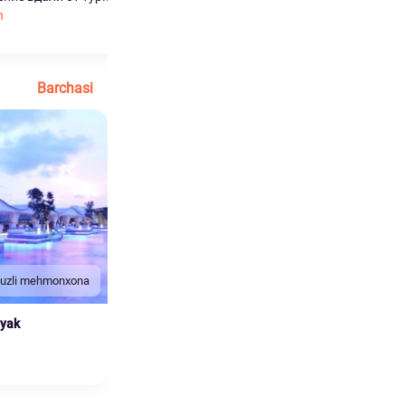
h
...
Ko'proq o'qish
Barchasi
duzli mehmonxona
nyak