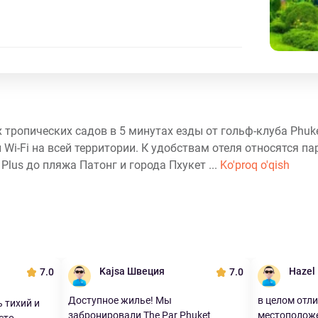
тропических садов в 5 минутах езды от гольф-клуба Phuket
i-Fi на всей территории. К удобствам отеля относятся па
Plus до пляжа Патонг и города Пхукет ...
Ko'proq o'qish
Kajsa Швеция
Hazel
7.0
7.0
Доступное жилье! Мы
в целом отл
 тихий и
забронировали The Par Phuket
местоположен