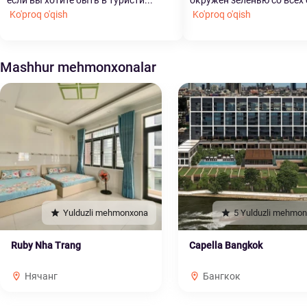
если вы хотите быть в туристи...
окружен зеленью со всех с
Ko'proq o'qish
Ko'proq o'qish
Mashhur mehmonxonalar
Yulduzli mehmonxona
5 Yulduzli mehmo
Ruby Nha Trang
Capella Bangkok
Нячанг
Бангкок