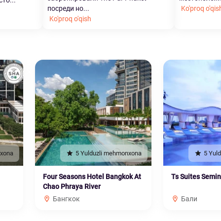
то...
посреди но...
Ko'proq o'qis
Ko'proq o'qish
nxona
5 Yulduzli mehmonxona
5 Yul
Four Seasons Hotel Bangkok At
Ts Suites Semi
Chao Phraya River
Бангкок
Бали