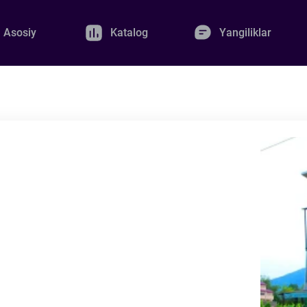
Asosiy
Katalog
Yangiliklar