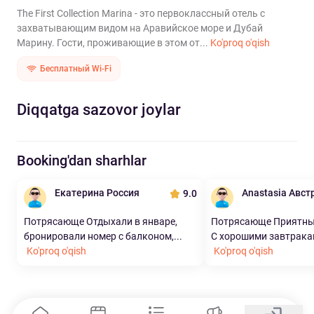
The First Collection Marina - это первоклассный отель с
захватывающим видом на Аравийское море и Дубай
Марину. Гости, проживающие в этом от...
Ko'proq o'qish
Бесплатный Wi-Fi
Diqqatga sazovor joylar
Booking'dan sharhlar
Екатерина Россия
Anastasia Авст
9.0
Потрясающе Отдыхали в январе,
Потрясающе Приятный
бронировали номер с балконом,...
С хорошими завтраками
Ko'proq o'qish
Ko'proq o'qish