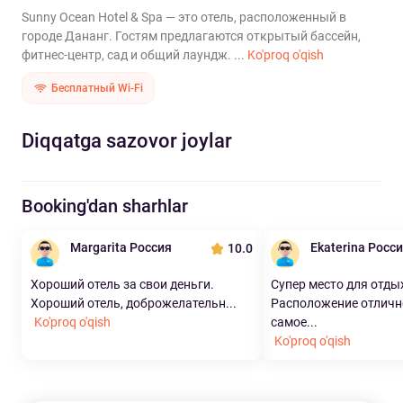
Sunny Ocean Hotel & Spa — это отель, расположенный в
городе Дананг. Гостям предлагаются открытый бассейн,
фитнес-центр, сад и общий лаундж. ...
Ko'proq o'qish
Бесплатный Wi-Fi
Diqqatga sazovor joylar
Booking'dan sharhlar
Margarita Россия
Ekaterina Росс
10.0
Хороший отель за свои деньги.
Супер место для отды
Хороший отель, доброжелательн...
Расположение отличн
Ko'proq o'qish
самое...
Ko'proq o'qish