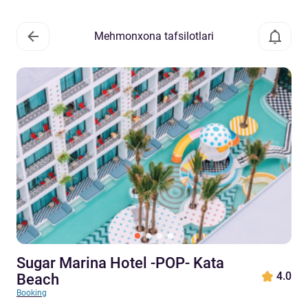
Mehmonxona tafsilotlari
Sugar Marina Hotel -POP- Kata
4.0
Beach
Booking