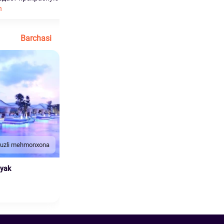
h
Ko'proq o'qish
Barchasi
duzli mehmonxona
nyak