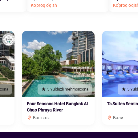
Ko'proq o'qish
Ko'proq o'qis
nxona
5 Yulduzli mehmonxona
5 Yul
Four Seasons Hotel Bangkok At
Ts Suites Semi
Chao Phraya River
Бангкок
Бали