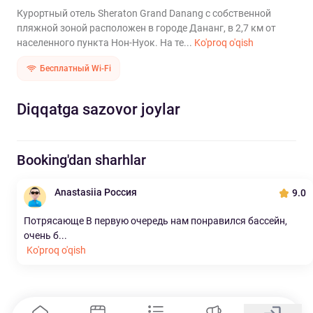
Курортный отель Sheraton Grand Danang с собственной
пляжной зоной расположен в городе Дананг, в 2,7 км от
населенного пункта Нон-Нуок. На те...
Ko'proq o'qish
Бесплатный Wi-Fi
Diqqatga sazovor joylar
Booking'dan sharhlar
Anastasiia Россия
9.0
Потрясающе В первую очередь нам понравился бассейн,
очень б...
Ko'proq o'qish