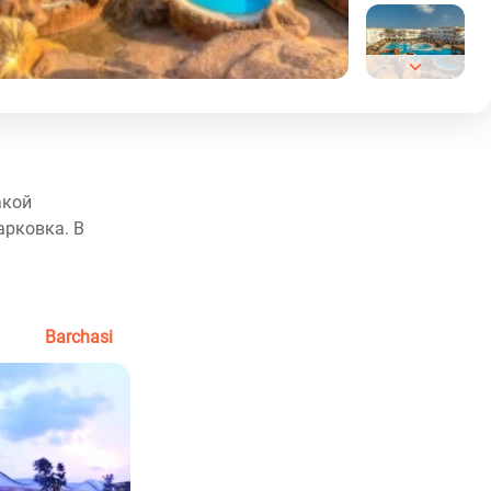
акой
арковка. В
Barchasi