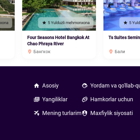
nxona
5 Yulduzli mehmonxona
5 Yul
Four Seasons Hotel Bangkok At
Ts Suites Semi
Chao Phraya River
Бангкок
Бали
Asosiy
Yordam va qo'llab-q
Yangiliklar
Hamkorlar uchun
Mening turlarim
Maxfiylik siyosati