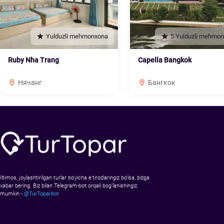
Yulduzli mehmonxona
5 Yulduzli mehmo
Ruby Nha Trang
Capella Bangkok
Нячанг
Бангкок
Iltimos, joylashtirilgan turlar bo‘yicha e’tirozlaringiz bo‘lsa, bizga
xabar bering. Biz bilan Telegram-bot orqali bog‘lanishingiz
mumkin -
@TurToparbot