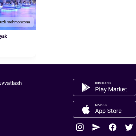
duzli mehmonxona
nyak
uvvatlash
BOSHLANG
Play Market
MAVJUD
App Store