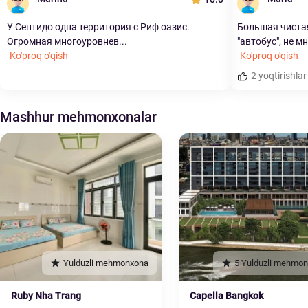
У Сентидо одна территория с Риф оазис.
Большая чистая
Огромная многоуровнев...
"автобус", не мн
Ko'proq o'qish
Ko'proq o'qish
2 yoqtirishlar
Mashhur mehmonxonalar
Yulduzli mehmonxona
5 Yulduzli mehmo
Ruby Nha Trang
Capella Bangkok