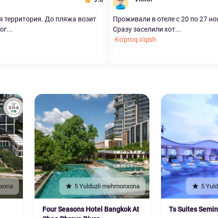
 территория. До пляжа возит
Проживали в отеле с 20 по 27 но
ог...
Сразу заселили хот...
Ko'proq o'qish
nxona
5 Yulduzli mehmonxona
5 Yul
Four Seasons Hotel Bangkok At
Ts Suites Semi