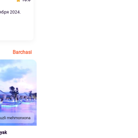
ября 2024.
Barchasi
duzli mehmonxona
nyak