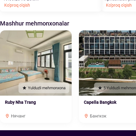
Ko'proq o'qish
Ko'proq o'qish
Mashhur mehmonxonalar
Yulduzli mehmonxona
5 Yulduzli mehmo
Ruby Nha Trang
Capella Bangkok
Нячанг
Бангкок