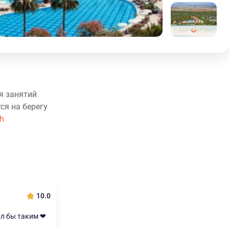
я занятий
ся на берегу
sh
10.0
ыл бы таким ❤