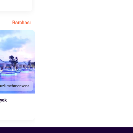
Barchasi
duzli mehmonxona
nyak