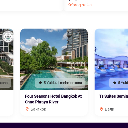
Ko'proq o'qish
nxona
5 Yulduzli mehmonxona
5 Yul
Four Seasons Hotel Bangkok At
Ts Suites Semi
Chao Phraya River
Бангкок
Бали