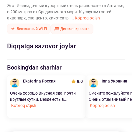
Этот 5-звездочный курортный отель расположен в Анталье,
в 200 метрах от Средиземного моря. К услугам гостей
аквапарк, спа-центр, кинотеатр, ...
Ko'proq o'qish
Бесплатный Wi-Fi
Детская кровать
Diqqatga sazovor joylar
Booking'dan sharhlar
Ekaterina Россия
Inna Украина
8.0
Очень хорошо Вкусная еда, почти
Смените пожалуйста 
круглые сутки. Везде есть в...
Очень отзывчивый пер
Ko'proq o'qish
Ko'proq o'qish