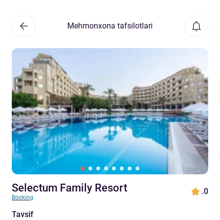
Mehmonxona tafsilotlari
Selectum Family Resort
.0
Booking
Tavsif