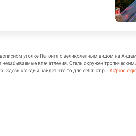
 живописном уголке Патонга с великолепным видом на Анда
 и незабываемые впечатления. Отель окружен тропическим
. Здесь каждый найдет что-то для себя: от р...
Ko'proq o'qi