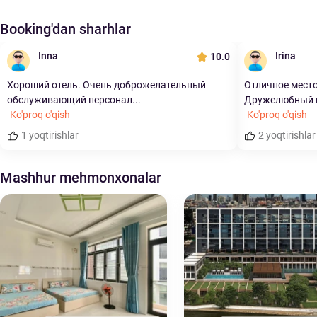
Booking'dan sharhlar
Inna
Irina
10.0
Хороший отель. Очень доброжелательный
Отличное место
обслуживающий персонал...
Дружелюбный п
Ko'proq o'qish
Ko'proq o'qish
1 yoqtirishlar
2 yoqtirishlar
Mashhur mehmonxonalar