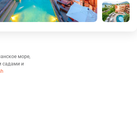
манское море,
и садами и
sh