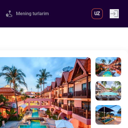
Mening turlarim
UZ