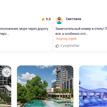
Светлана
9.0
положение, море через дорогу.
Замечательный номер и отель! 
ерс...
все, а особенно отл...
Ko'proq o'qish
2 yoqtirishlar