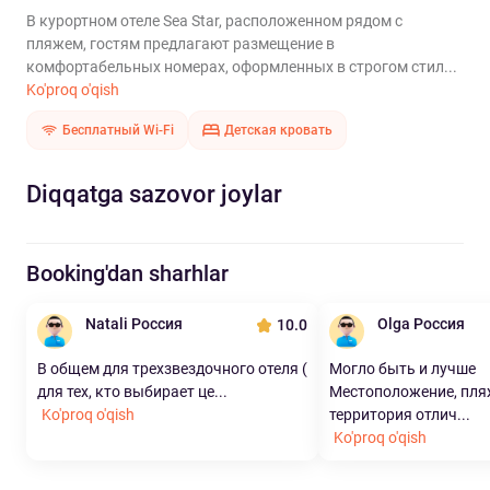
В курортном отеле Sea Star, расположенном рядом с
пляжем, гостям предлагают размещение в
комфортабельных номерах, оформленных в строгом стил...
Ko'proq o'qish
Бесплатный Wi-Fi
Детская кровать
Diqqatga sazovor joylar
Booking'dan sharhlar
Natali Россия
Olga Россия
10.0
В общем для трехзвездочного отеля (
Могло быть и лучше
для тех, кто выбирает це...
Местоположение, пл
Ko'proq o'qish
территория отлич...
Ko'proq o'qish