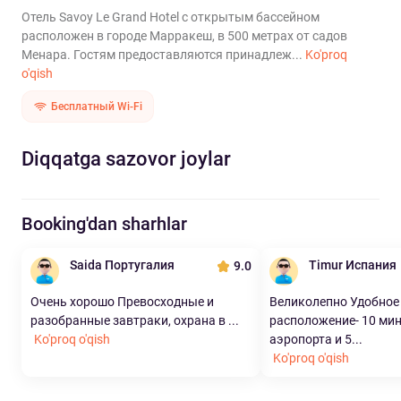
Отель Savoy Le Grand Hotel с открытым бассейном
расположен в городе Марракеш, в 500 метрах от садов
Менара. Гостям предоставляются принадлеж...
Ko'proq
o'qish
Бесплатный Wi-Fi
Diqqatga sazovor joylar
Booking'dan sharhlar
Saida Португалия
Timur Испания
9.0
Очень хорошо Превосходные и
Великолепно Удобное
разобранные завтраки, охрана в ...
расположение- 10 мин
Ko'proq o'qish
аэропорта и 5...
Ko'proq o'qish