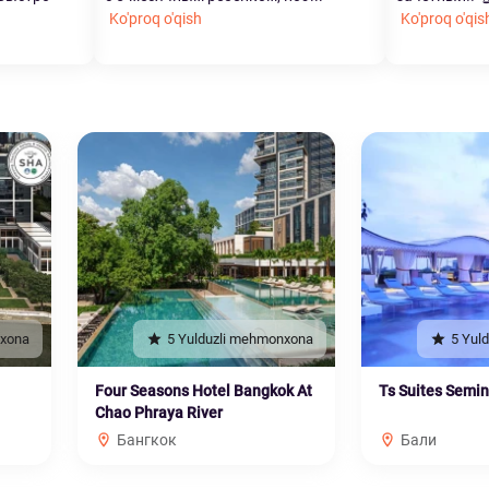
Ko'proq o'qish
Ko'proq o'qis
nxona
5 Yulduzli mehmonxona
5 Yul
Four Seasons Hotel Bangkok At
Ts Suites Semi
Chao Phraya River
Бангкок
Бали