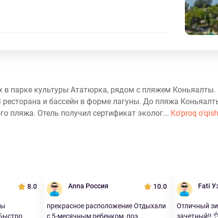
х в парке культуры Ататюрка, рядом с пляжем Коньяалты. 
 3 ресторана и бассейн в форме лагуны. До пляжа Коньяалт
го пляжа. Отель получил сертификат эколог...
Ko'proq o'qis
Anna Россия
Fati 
8.0
10.0
ры
прекрасное расположение Отдыхали
Отличный зи
 Быстро
с 5-месячным ребенком, поэ...
зачетный!! 