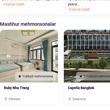
Ko'proq o'qish
реаги...
Ko'proq o'qish
Mashhur mehmonxonalar
Yulduzli mehmonxona
5 Yulduzli mehmo
Ruby Nha Trang
Capella Bangkok
Нячанг
Бангкок