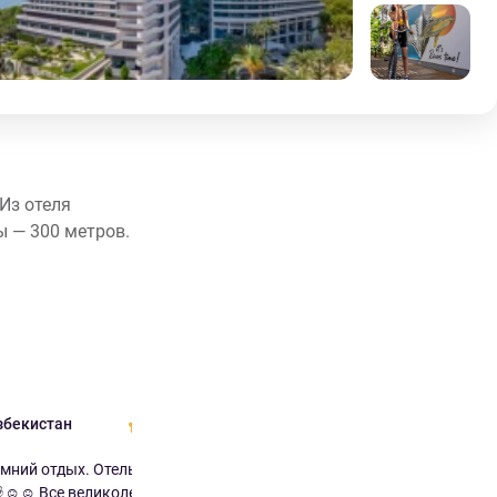
Из отеля
ы — 300 метров.
h
Узбекистан
Olessya Казахстан
10.0
10.0
мний отдых. Отель
Рекомендуем! Отличное
☺️☺️ Все великоле...
расположение отеля - рядом и город,