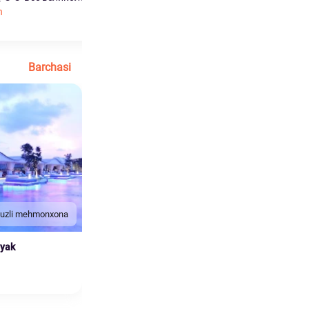
h
и...
Ko'proq o'qish
Barchasi
duzli mehmonxona
nyak