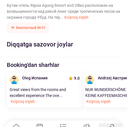
Бутик-отель Rijasa Agung Resort and Villas расположен на
возвышенности над рекой Аюнг среди тропических лесов на
окраине города Убуд. На тер...
Ko'proq o'qish
Бесплатный Wi-Fi
Diqqatga sazovor joylar
Booking'dan sharhlar
Oleg Испания
Andrzej Австри
9.0
Great views from the rooms and
NUR WUNDERSCHÖNE A
excellent experience The ove...
KEINE KAFFEEMASCHINE 
Ko'proq o'qish
Ko'proq o'qish