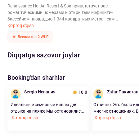
Renaissance Hoi An Resort & Spa приветствует вас
романтическими номерами и открытым инфинити-
бассейном площадью 1 344 квадратных метра - сам...
Ko'proq o'qish
Бесплатный Wi-Fi
Diqqatga sazovor joylar
Booking'dan sharhlar
Sergio Испания
Zafar Пакистан
10.0
Идеальные семейные виллы для
Отлично. Это было ид
отдыха на пляже Мы остановилис...
многих отношениях. Ви
Ko'proq o'qish
Ko'proq o'qish