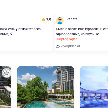
Renata
9.0
аки, есть уютная терасса.
Была в отеле, как турагент. В от
ные, б...
однообразные, но вкусные...
Ko'proq o'qish
9 yoqtirishlar