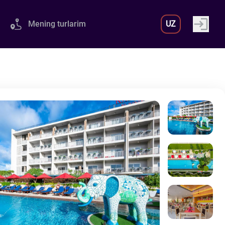
Mening turlarim
UZ