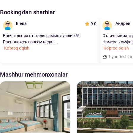
Booking'dan sharhlar
Elena
Андрей
9.0
Впечатления от отеля самые лучшие 🌺
Отличные завтр
Расположен совсем недал...
Номера комфорт
Ko'proq o'qish
Ko'proq o'qish
1 yoqtirishlar
Mashhur mehmonxonalar