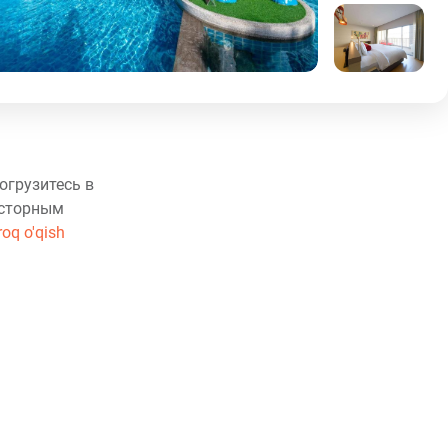
огрузитесь в
осторным
roq o'qish