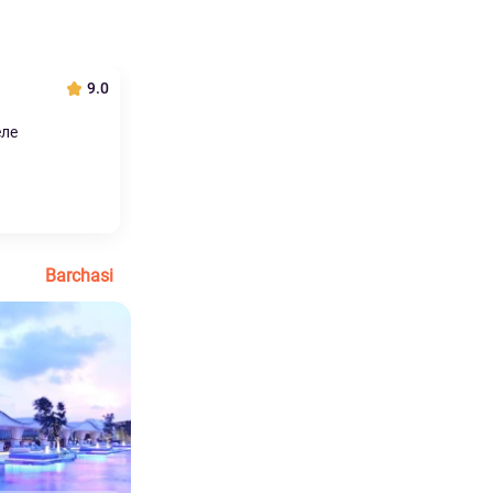
9.0
еле
Barchasi