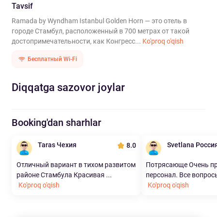
Tavsif
Ramada by Wyndham Istanbul Golden Horn — это отель в
городе Стамбул, расположенный в 700 метрах от такой
достопримечательности, как Конгресс...
Ko'proq o'qish
Бесплатный Wi-Fi
Diqqatga sazovor joylar
Booking'dan sharhlar
Taras Чехия
Svetlana Росси
8.0
Отличный вариант в тихом развитом
Потрясающе Очень п
районе Стамбула Красивая ...
персонал. Все вопрос
Ko'proq o'qish
Ko'proq o'qish