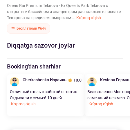
Отель Rai Premium Tekirova - Ex Queen's Park Tekirova с
открытым бассейном и спа-центром расположен в поселке
Текирова на средиземноморском ...
Ko'proq o'qish
Бесплатный Wi-Fi
Diqqatga sazovor joylar
Booking'dan sharhlar
Cherkashenko Израиль
Kesidou Герма
10.0
Отличный отель с заботой о гостях
Великолепно Мне понр
Отдыхали с семьей 10 дней...
замечаний не имею. Ос
Ko'proq o'qish
Ko'proq o'qish