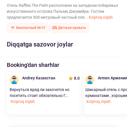
Отель Raffles The Palm расположен на западном побережье
искусственного острова Пальма Джумейра. Гостям
предлагается 500-метровый частный пля...
Ko'proq o'qish
Бесплатный Wi-Fi
Детская кровать
Diqqatga sazovor joylar
Booking'dan sharhlar
Andrey Казахстан
Armen Армени
8.0
Вернуться вряд ли захочется но
Шикарный отель с пр
посетить стоит обязательно Г...
крманатами , хорошим
Ko'proq o'qish
Ko'proq o'qish