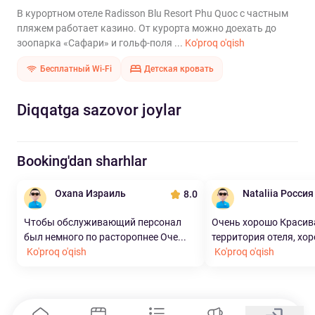
В курортном отеле Radisson Blu Resort Phu Quoc с частным
пляжем работает казино. От курорта можно доехать до
зоопарка «Сафари» и гольф-поля ...
Ko'proq o'qish
Бесплатный Wi-Fi
Детская кровать
Diqqatga sazovor joylar
Booking'dan sharhlar
Oxana Израиль
Nataliia Россия
8.0
Чтобы обслуживающий персонал
Очень хорошо Красив
был немного по расторопнее Оче...
территория отеля, хор
Ko'proq o'qish
Ko'proq o'qish