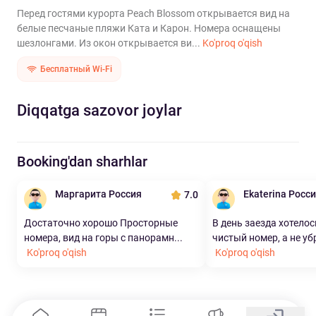
Перед гостями курорта Peach Blossom открывается вид на
белые песчаные пляжи Ката и Карон. Номера оснащены
шезлонгами. Из окон открывается ви...
Ko'proq o'qish
Бесплатный Wi-Fi
Diqqatga sazovor joylar
Booking'dan sharhlar
Маргарита Россия
Ekaterina Росс
7.0
Достаточно хорошо Просторные
В день заезда хотелос
номера, вид на горы с панорамн...
чистый номер, а не уб
Ko'proq o'qish
Ko'proq o'qish