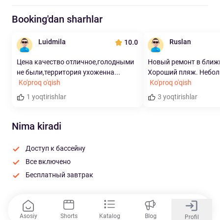
Booking'dan sharhlar
Luidmila
Ruslan
10.0
Цена качество отличное,голодными
Новый ремонт в ближ
не были,территория ухоженна...
Хороший пляж. Неболь
Ko'proq o'qish
Ko'proq o'qish
1 yoqtirishlar
3 yoqtirishlar
Nima kiradi
Доступ к бассейну
Все включено
Бесплатный завтрак
Asosiy
Shorts
Katalog
Blog
Profil