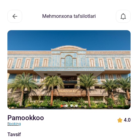
Mehmonxona tafsilotlari
Pamookkoo
4.0
Booking
Tavsif