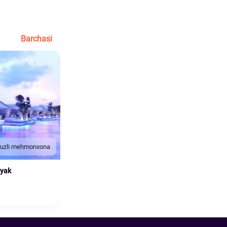
Barchasi
duzli mehmonxona
nyak