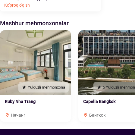
Ko'proq o'qish
Mashhur mehmonxonalar
Yulduzli mehmonxona
5 Yulduzli mehmo
Ruby Nha Trang
Capella Bangkok
Нячанг
Бангкок