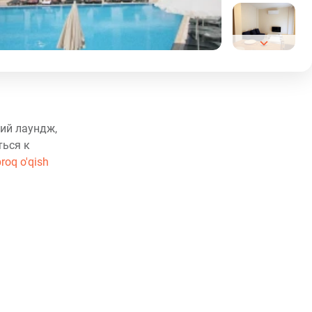
ий лаундж,
ться к
roq o'qish