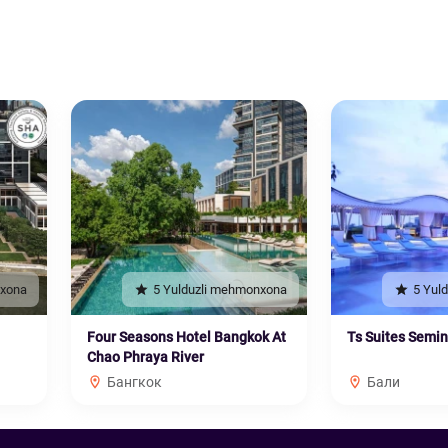
nxona
5 Yulduzli mehmonxona
5 Yul
Four Seasons Hotel Bangkok At
Ts Suites Semi
Chao Phraya River
Бангкок
Бали