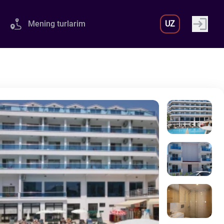
Mening turlarim
UZ