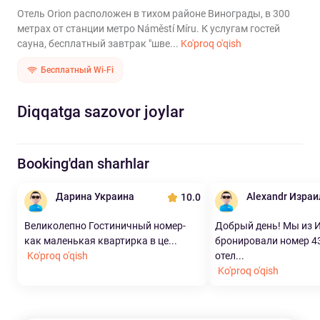
Отель Orion расположен в тихом районе Винограды, в 300
метрах от станции метро Náměstí Míru. К услугам гостей
сауна, бесплатный завтрак "шве...
Ko'proq o'qish
Бесплатный Wi-Fi
Diqqatga sazovor joylar
Booking'dan sharhlar
Дарина Украина
Alexandr Израи
10.0
Великолепно Гостиничный номер-
Добрый день! Мы из 
как маленькая квартирка в це...
бронировали номер 4
Ko'proq o'qish
отел...
Ko'proq o'qish