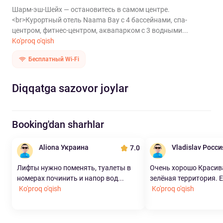
Шарм-эш-Шейх — остановитесь в самом центре.
<br>Курортный отель Naama Bay с 4 бассейнами, спа-
центром, фитнес-центром, аквапарком с 3 водными...
Ko'proq o'qish
Бесплатный Wi-Fi
Diqqatga sazovor joylar
Booking'dan sharhlar
Aliona Украина
Vladislav Росси
7.0
Лифты нужно поменять, туалеты в
Очень хорошо Красив
номерах починить и напор вод...
зелёная территория. Е
Ko'proq o'qish
Ko'proq o'qish