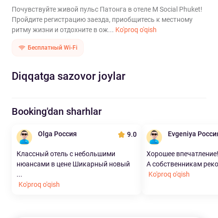
Почувствуйте живой пульс Патонга в отеле M Social Phuket!
Пройдите регистрацию заезда, приобщитесь к местному
ритму жизни и отдохните в ож...
Ko'proq o'qish
Бесплатный Wi-Fi
Diqqatga sazovor joylar
Booking'dan sharhlar
Olga Россия
Evgeniya Росси
9.0
Классный отель с небольшими
Хорошее впечатление!
нюансами в цене Шикарный новый
А собственникам реко
...
Ko'proq o'qish
Ko'proq o'qish