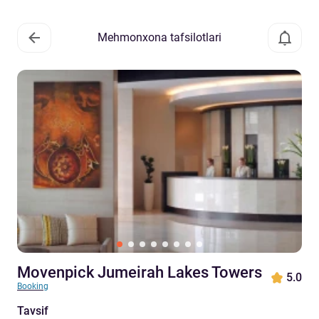
Mehmonxona tafsilotlari
Movenpick Jumeirah Lakes Towers
5.0
Booking
Tavsif