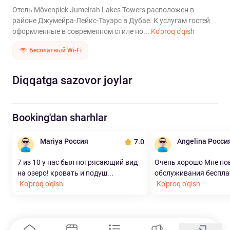
Отель Mövenpick Jumeirah Lakes Towers расположен в
районе Джумейра-Лейкc-Тауэрс в Дубае. К услугам гостей
оформленные в современном стиле но...
Ko'proq o'qish
Бесплатный Wi-Fi
Diqqatga sazovor joylar
Booking'dan sharhlar
Mariya Россия
Angelina Росси
7.0
7 из 10 у нас был потрясающий вид
Очень хорошо Мне по
на озеро! кровать и подуш...
обслуживания бесплат
Ko'proq o'qish
Ko'proq o'qish