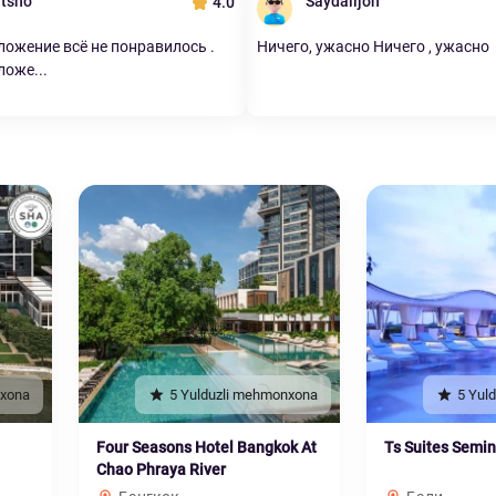
tsho
Saydalijon
4.0
ожение всё не понравилось .
Ничего, ужасно Ничего , ужасно
оже...
nxona
5 Yulduzli mehmonxona
5 Yul
Four Seasons Hotel Bangkok At
Ts Suites Semi
Chao Phraya River