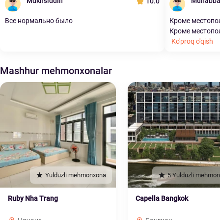
Mukhsiddin
Muhabba
10.0
Все нормально было
Кроме местопол
Кроме местопол
Ko'proq o'qish
Mashhur mehmonxonalar
Yulduzli mehmonxona
5 Yulduzli mehmo
Ruby Nha Trang
Capella Bangkok