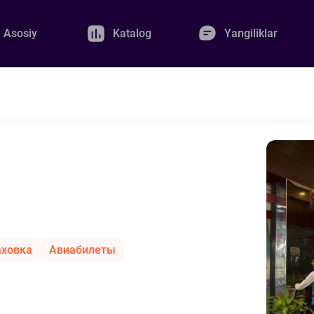
Asosiy
Katalog
Yangiliklar
аховка
Авиабилеты