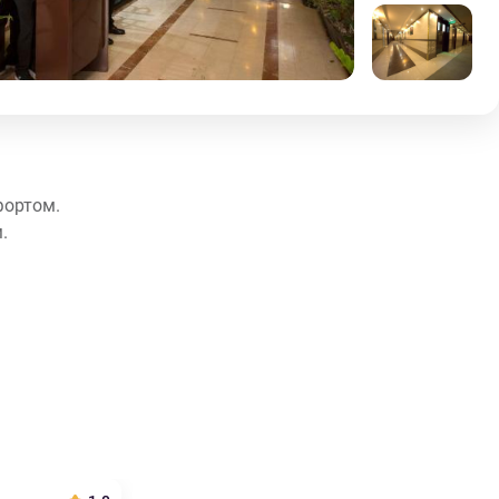
фортом.
.