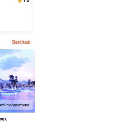
1.0
Barchasi
duzli mehmonxona
nyak