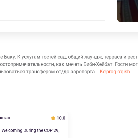
е Баку. К услугам гостей сад, общий лаундж, терраса и рес
достопримечательности, как мечеть Биби-Хейбат. Гости мо
льзоваться трансфером от/до аэропорта...
Ko'proq o'qish
истан
10.0
 Welcoming During the COP 29,
.