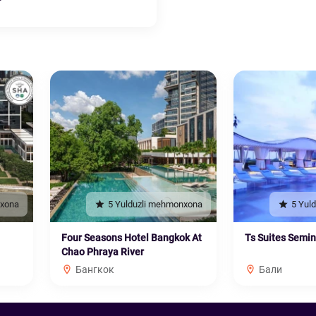
nxona
5 Yulduzli mehmonxona
5 Yul
Four Seasons Hotel Bangkok At
Ts Suites Semi
Chao Phraya River
Бангкок
Бали