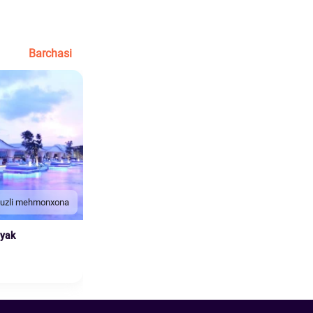
Barchasi
duzli mehmonxona
nyak