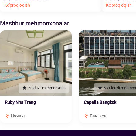
Ko'proq o'qish
Ko'proq o'qish
Mashhur mehmonxonalar
Yulduzli mehmonxona
5 Yulduzli mehmo
Ruby Nha Trang
Capella Bangkok
Нячанг
Бангкок