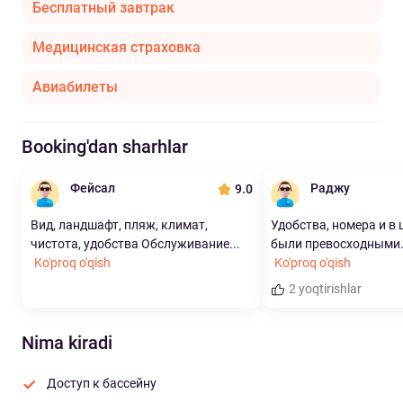
Бесплатный завтрак
Медицинская страховка
Авиабилеты
Booking'dan sharhlar
Фейсал
Раджу
9.0
Вид, ландшафт, пляж, климат,
Удобства, номера и в 
чистота, удобства Обслуживание...
были превосходными.
Ko'proq o'qish
Ko'proq o'qish
2 yoqtirishlar
Nima kiradi
Доступ к бассейну