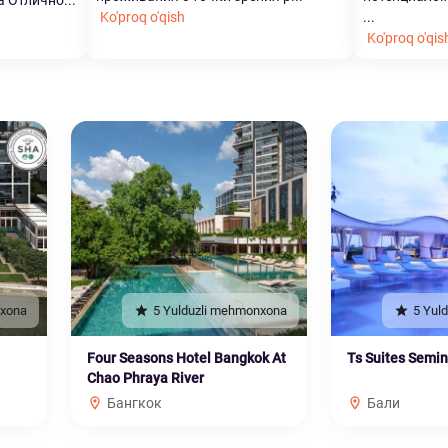
 Отлично...
Ko'proq o'qish
...
Ko'proq o'qis
nxona
5 Yulduzli mehmonxona
5 Yul
Four Seasons Hotel Bangkok At
Ts Suites Semi
Chao Phraya River
Бангкок
Бали