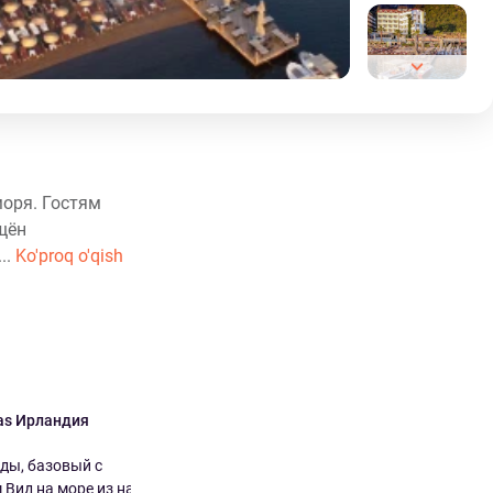
моря. Гостям
щён
..
Ko'proq o'qish
s Ирландия
Dariia Украина
7.0
2.0
ды, базовый с
Очень плохо Нам нравится
 Вид на море из нашего
местоположение и тихое место, где ...