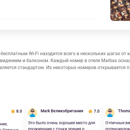
бесплатным Wi-Fi находится всего в нескольких шагах от 
видением и балконом. Каждый номер в отеле Marbas осна
ляется стандартом. Из некоторых номеров открывается п.
Mark Великобритания
Thoma
8.0
7.0
Это было очень хорошее место для
Отличные ви
ние,
проживания с точки зрения р...
потенциалом