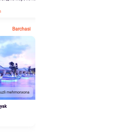
Ko'proq o'qish
h
Barchasi
duzli mehmonxona
nyak