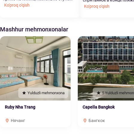
спрятанное в конце пляжа
Ko'proq o'qish
Ko'proq o'qish
Mashhur mehmonxonalar
Yulduzli mehmonxona
5 Yulduzli mehmo
Ruby Nha Trang
Capella Bangkok
Нячанг
Бангкок