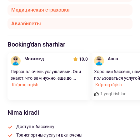
Медицинская страховка
Авиабилеты
Booking'dan sharhlar
Мохамед
Анна
10.0
Персонал очень услужливый. Они
Хороший бассейн, на
знают, что вам нужно, еще до ...
пользоваться услугой 
Ko'proq o'qish
Ko'proq o'qish
1 yoqtirishlar
Nima kiradi
Доступ к бассейну
Транспортные услуги включены