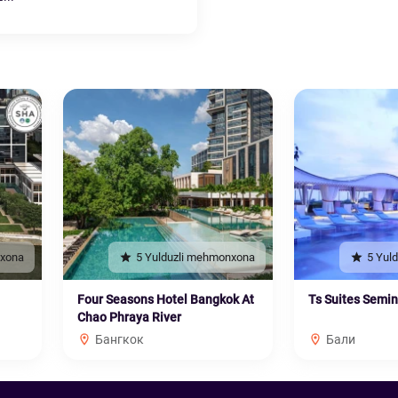
nxona
5 Yulduzli mehmonxona
5 Yul
Four Seasons Hotel Bangkok At
Ts Suites Semi
Chao Phraya River
Бангкок
Бали