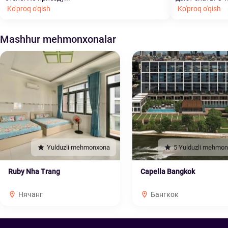
Ko'proq o'qish
Ko'proq o'qish
Mashhur mehmonxonalar
Yulduzli mehmonxona
5 Yulduzli mehmo
Ruby Nha Trang
Capella Bangkok
Нячанг
Бангкок