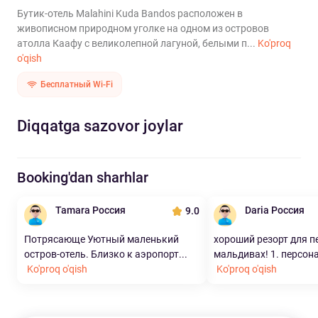
Бутик-отель Malahini Kuda Bandos расположен в
живописном природном уголке на одном из островов
атолла Каафу с великолепной лагуной, белыми п...
Ko'proq
o'qish
Бесплатный Wi-Fi
Diqqatga sazovor joylar
Booking'dan sharhlar
Tamara Россия
Daria Россия
9.0
Потрясающе Уютный маленький
хороший резорт для п
остров-отель. Близко к аэропорт...
мальдивах! 1. персонал
Ko'proq o'qish
Ko'proq o'qish