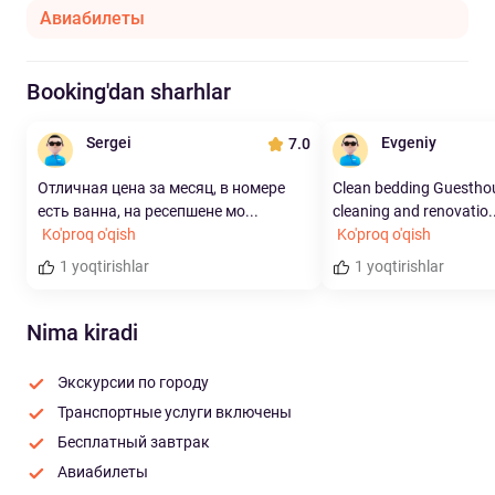
Авиабилеты
Booking'dan sharhlar
Sergei
Evgeniy
7.0
Отличная цена за месяц, в номере
Clean bedding Guestho
есть ванна, на ресепшене мо...
cleaning and renovatio..
Ko'proq o'qish
Ko'proq o'qish
1 yoqtirishlar
1 yoqtirishlar
Nima kiradi
Экскурсии по городу
Транспортные услуги включены
Бесплатный завтрак
Авиабилеты