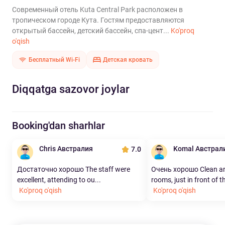
Современный отель Kuta Central Park расположен в
тропическом городе Кута. Гостям предоставляются
открытый бассейн, детский бассейн, спа-цент...
Ko'proq
o'qish
Бесплатный Wi-Fi
Детская кровать
Diqqatga sazovor joylar
Booking'dan sharhlar
Chris Австралия
Komal Австрал
7.0
Достаточно хорошо The staff were
Очень хорошо Clean a
excellent, attending to ou...
rooms, just in front of th
Ko'proq o'qish
Ko'proq o'qish