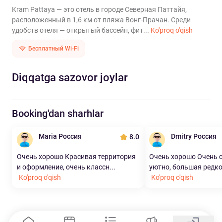
Kram Pattaya — это отель в городе Северная Паттайя,
расположенный в 1,6 км от пляжа Вонг-Прачан. Среди
удобств отеля — открытый бассейн, фит...
Ko'proq o'qish
Бесплатный Wi-Fi
Diqqatga sazovor joylar
Booking'dan sharhlar
Maria Россия
Dmitry Россия
8.0
Очень хорошо Красивая территория
Очень хорошо Очень 
и оформление, очень классн...
уютно, большая редкос
Ko'proq o'qish
Ko'proq o'qish