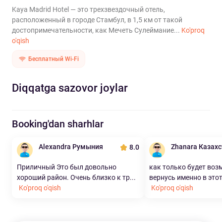
Kaya Madrid Hotel — это трехзвездочный отель,
расположенный в городе Стамбул, в 1,5 км от такой
достопримечательности, как Мечеть Сулеймание...
Ko'proq
o'qish
Бесплатный Wi-Fi
Diqqatga sazovor joylar
Booking'dan sharhlar
Alexandra Румыния
Zhanara Казахс
8.0
Приличный Это был довольно
как только будет во
хороший район. Очень близко к тр...
вернусь именно в этот 
Ko'proq o'qish
Ko'proq o'qish